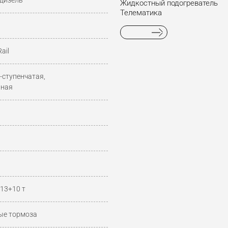
дизель
Жидкостный подогреватель
Телематика
ail
-ступенчатая,
нная
13+10 т
ые тормоза