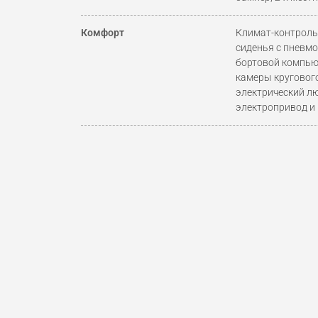
Комфорт
Климат-контроль,
сиденья с пневмо
бортовой компью
камеры кругового
электрический л
электропривод и