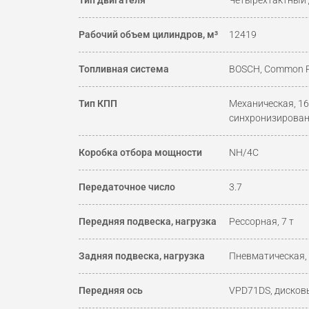
Тип двигателя
Четырёхтактный 
Рабочий объем цилиндров, м³
12419
Топливная система
BOSCH, Common R
Тип КПП
Механическая, 16
синхронизирова
Коробка отбора мощности
NH/4C
Передаточное число
3.7
Передняя подвеска, нагрузка
Рессорная, 7 т
Задняя подвеска, нагрузка
Пневматическая, 
Передняя ось
VPD71DS, дисков