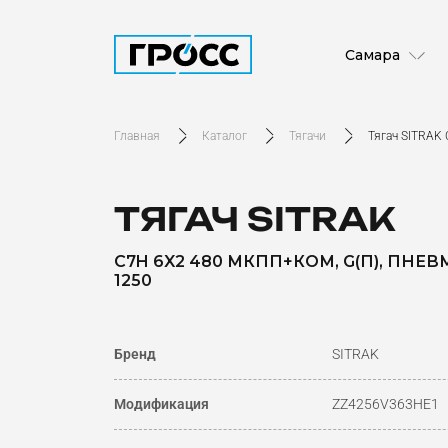
Самара
Главная
Каталог
Тягачи
Тягач SITRAK
ТЯГАЧ SITRAK
C7H 6X2 480 МКПП+КОМ, G(П), ПНЕВ
1250
Бренд
SITRAK
Модификация
ZZ4256V363HE1