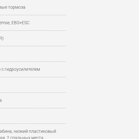
вые тормоза
remse, EBS+ESC
R)
 с гидроусилителем
а
кабина, низкий пластиковый
ная, 2 спальных места