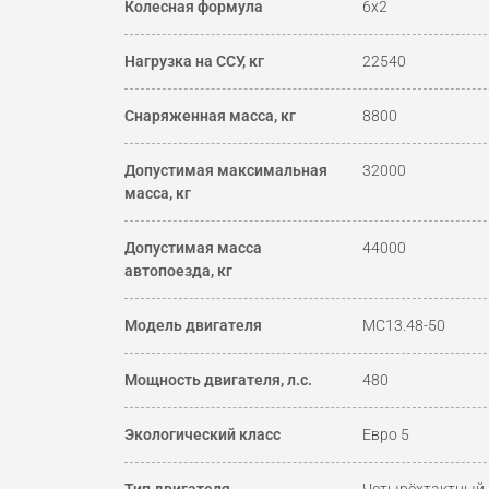
Колесная формула
6х2
Нагрузка на ССУ, кг
22540
Снаряженная масса, кг
8800
Допустимая максимальная
32000
масса, кг
Допустимая масса
44000
автопоезда, кг
Модель двигателя
МС13.48-50
Мощность двигателя, л.с.
480
Экологический класс
Евро 5