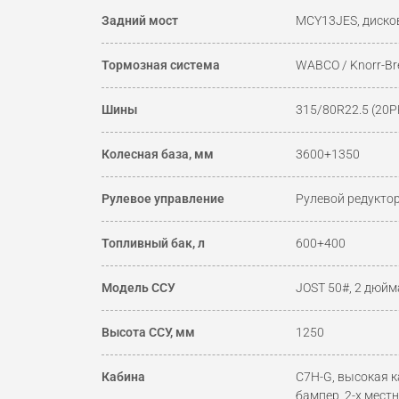
Задний мост
MCY13JES, диско
Тормозная система
WABCO / Knorr-B
Шины
315/80R22.5 (20P
Колесная база, мм
3600+1350
Рулевое управление
Рулевой редуктор
Топливный бак, л
600+400
Модель ССУ
JOST 50#, 2 дюйм
Высота ССУ, мм
1250
Кабина
C7H-G, высокая 
бампер, 2-х мест