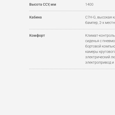
Высота ССУ, мм
1400
Кабина
C7H-G, высокая к
бампер, 2-х мест
Комфорт
Климат-контроль,
сиденья с пневмо
бортовой компью
камеры кругового
электрический л
электропривод и