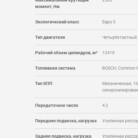
Максимальный крутящий
2500
момент, Нм
Экологический класс
Евро 5
Тип двигателя
Четырёхтактный 
Рабочий объем цилиндров, м³
12419
Топливная система
BOSCH, Common R
Тип КПП
Механическая, 16
синхронизирова
Передаточное число
4.2
Передняя подвеска, нагрузка
Усиленная рессор
Задняя подвеска, нагрузка
Усиленная рессор