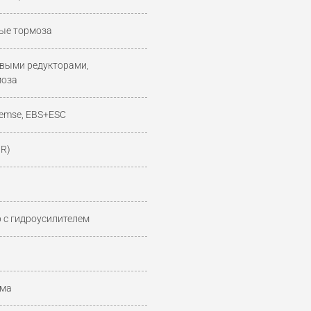
ые тормоза
выми редукторами,
моза
remse, EBS+ESC
PR)
 с гидроусилителем
йма