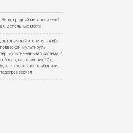
абина, средний металлический
ная, 2 спальных места
 автономный отопитель 4 кВт,
подвеской, мультируль,
тер, мультимедийная система, 4
 обзора, холодильник 27 л,
юк, электростеклоподъёмники,
 подогрев зеркал