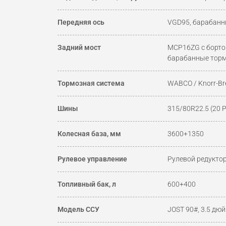
Передняя ось
VGD95, барабанн
Задний мост
MCP16ZG с борто
барабанные тор
Тормозная система
WABCO / Knorr-B
Шины
315/80R22.5 (20 
Колесная база, мм
3600+1350
Рулевое управление
Рулевой редуктор
Топливный бак, л
600+400
Модель ССУ
JOST 90#, 3.5 дю