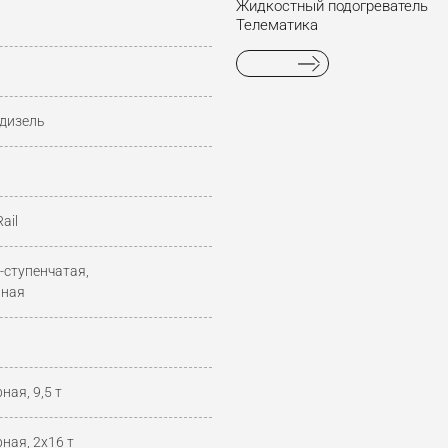
Жидкостный подогреватель
Телематика
дизель
ail
-ступенчатая,
нная
ная, 9,5 т
ная, 2x16 т