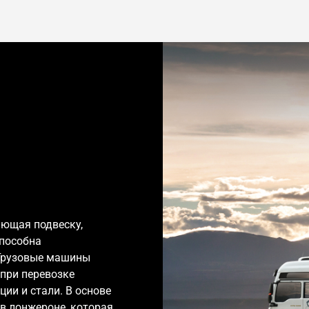
ающая подвеску,
способна
Грузовые машины
при перевозке
ции и стали. В основе
в лонжероне, которая