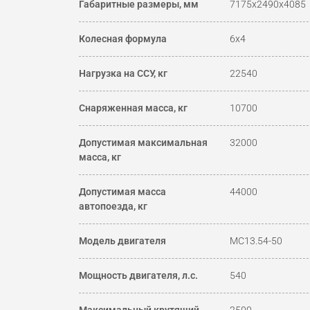
Габаритные размеры, мм
7175x2490x4085
Колесная формула
6х4
Нагрузка на ССУ, кг
22540
Снаряженная масса, кг
10700
Допустимая максимальная
32000
масса, кг
Допустимая масса
44000
автопоезда, кг
Модель двигателя
МС13.54-50
Мощность двигателя, л.с.
540